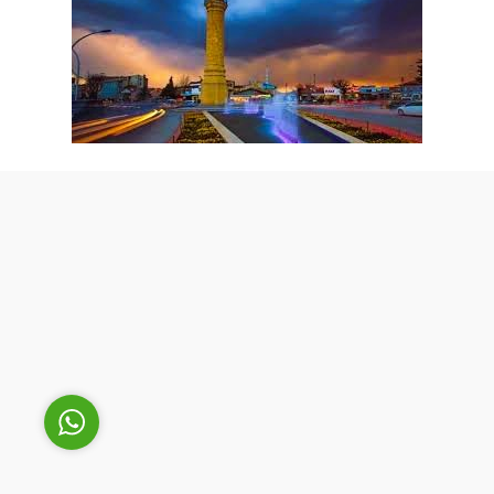
Cüneyt Bey
Cevap Yaz