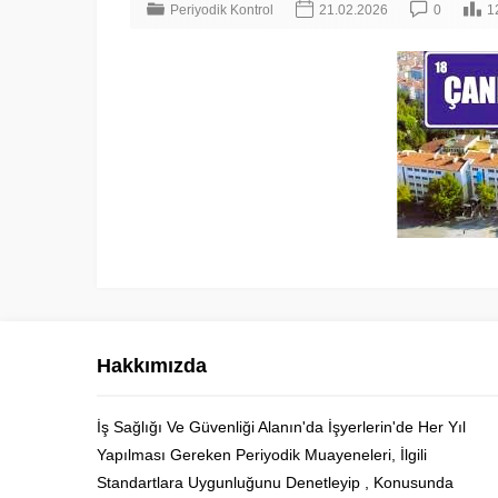
Periyodik Kontrol
21.02.2026
0
1
Hakkımızda
İş Sağlığı Ve Güvenliği Alanın'da İşyerlerin'de Her Yıl
Yapılması Gereken Periyodik Muayeneleri, İlgili
Cüneyt Bey
Standartlara Uygunluğunu Denetleyip , Konusunda