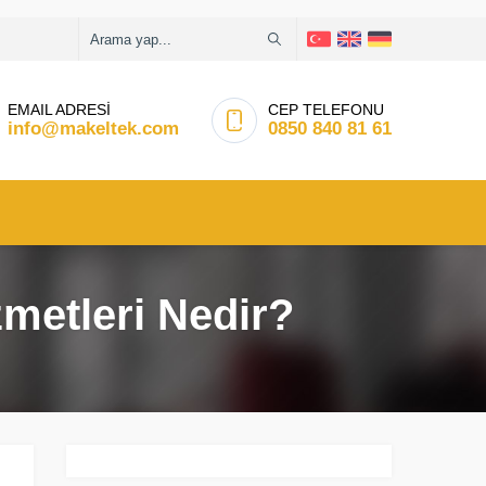
EMAIL ADRESİ
CEP TELEFONU
info@makeltek.com
0850 840 81 61
metleri Nedir?