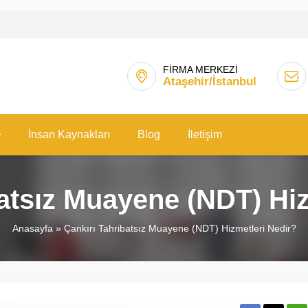
FİRMA MERKEZİ
Ataşehir/İstanbul
İnsan Kaynakları
Blog
İletişim
batsız Muayene (NDT) Hiz
Anasayfa
»
Çankırı Tahribatsız Muayene (NDT) Hizmetleri Nedir?