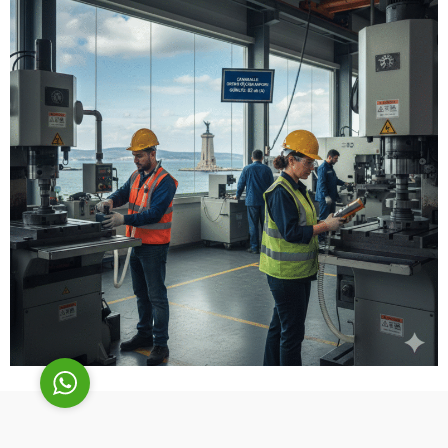
Cüneyt Bey
Cevap Yaz