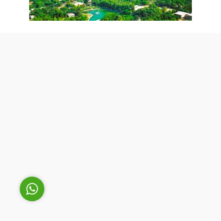
Cüneyt Bey
Cevap Yaz