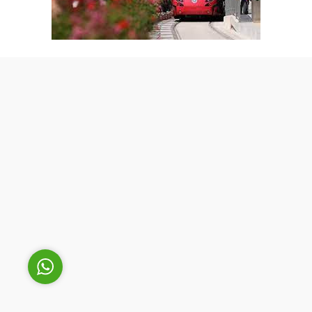
Cüneyt Bey
Cevap Yaz