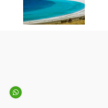
Cüneyt Bey
Cevap Yaz