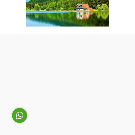
Cüneyt Bey
Cevap Yaz