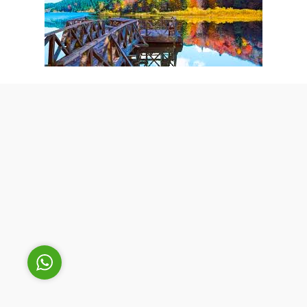
Cüneyt Bey
Cevap Yaz