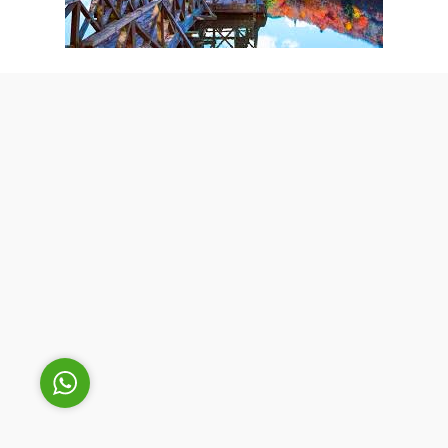
Cüneyt Bey
Cevap Yaz