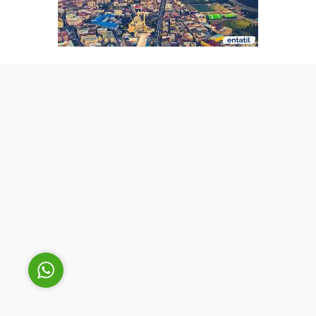
Cüneyt Bey
Cevap Yaz