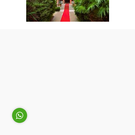
Cüneyt Bey
Cevap Yaz