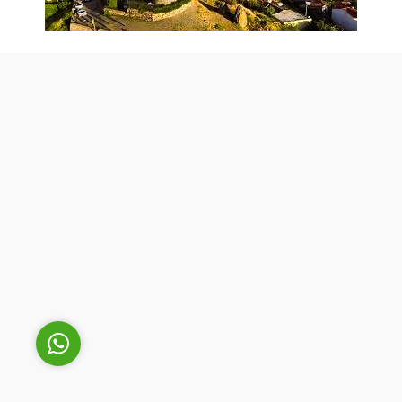
Cüneyt Bey
Cevap Yaz