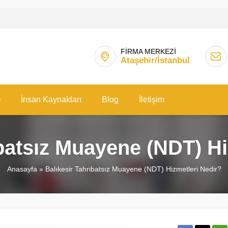
FİRMA MERKEZİ
Ataşehir/İstanbul
İnsan Kaynakları
Blog
İletişim
ibatsız Muayene (NDT) Hi
Anasayfa
»
Balıkesir Tahribatsız Muayene (NDT) Hizmetleri Nedir?