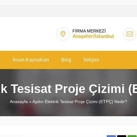
FİRMA MERKEZİ
Ataşehir/İstanbul
İnsan Kaynakları
Blog
İletişim
ik Tesisat Proje Çizimi 
Anasayfa
»
Aydın Elektrik Tesisat Proje Çizimi (ETPÇ) Nedir?