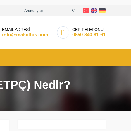
EMAIL ADRESİ
CEP TELEFONU
info@makeltek.com
0850 840 81 61
(ETPÇ) Nedir?