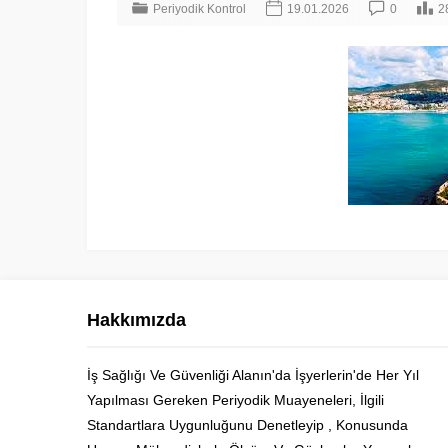
Periyodik Kontrol
19.01.2026
0
2
Hakkımızda
İş Sağlığı Ve Güvenliği Alanın'da İşyerlerin'de Her Yıl
Yapılması Gereken Periyodik Muayeneleri, İlgili
Cüneyt Bey
Standartlara Uygunluğunu Denetleyip , Konusunda