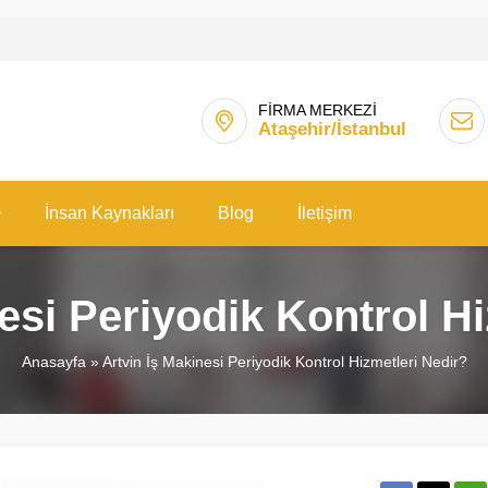
FİRMA MERKEZİ
Ataşehir/İstanbul
İnsan Kaynakları
Blog
İletişim
esi Periyodik Kontrol H
Anasayfa
»
Artvin İş Makinesi Periyodik Kontrol Hizmetleri Nedir?