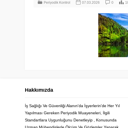
Periyodik Kontrol
07.03.2026
0
1
Hakkımızda
İş Sağlığı Ve Güvenliği Alanın'da İşyerlerin'de Her Yıl
Yapılması Gereken Periyodik Muayeneleri, İlgili
Cüneyt Bey
Standartlara Uygunluğunu Denetleyip , Konusunda
Uzman Mühendislerle Ölçüm Ve Gözlemler Yaparak