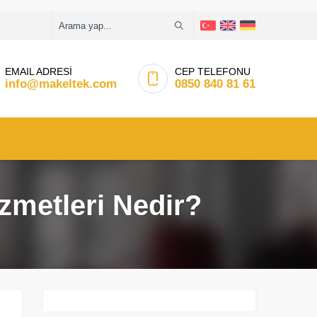
EMAIL ADRESİ
CEP TELEFONU
info@makeltek.com
0850 840 81 61
izmetleri Nedir?