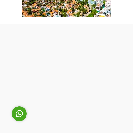
Cüneyt Bey
Cevap Yaz