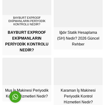
BAYBURT EXPROOF
EKİPMANLARIN PERİYODİK
KONTROLU NEDİR?
BAYBURT EXPROOF
Iğdır Statik Hesaplama
EKİPMANLARIN
(SH) Nedir? 2026 Güncel
Cüneyt Bey
PERİYODİK KONTROLU
Rehber
NEDİR?
Cevap Yaz
Muş İş Makinesi Periyodik
Karaman İş Makinesi
Kontrol Hizmetleri Nedir?
Periyodik Kontrol
Hizmetleri Nedir?