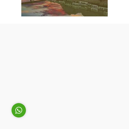
Cüneyt Bey
Cevap Yaz