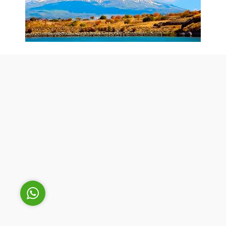
Cüneyt Bey
Cevap Yaz