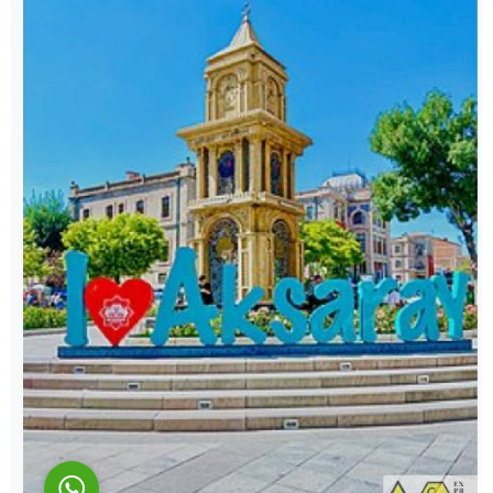
Cüneyt Bey
Cevap Yaz