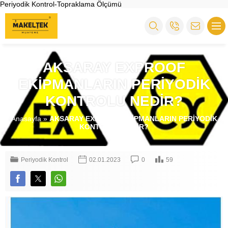
Periyodik Kontrol-Topraklama Ölçümü
AKSARAY EXPROOF
EKİPMANLARIN PERİYODİK
KONTROLU NEDİR?
Anasayfa
»
AKSARAY EXPROOF EKİPMANLARIN PERİYODİK
KONTROLU NEDİR?
Periyodik Kontrol
02.01.2023
0
59