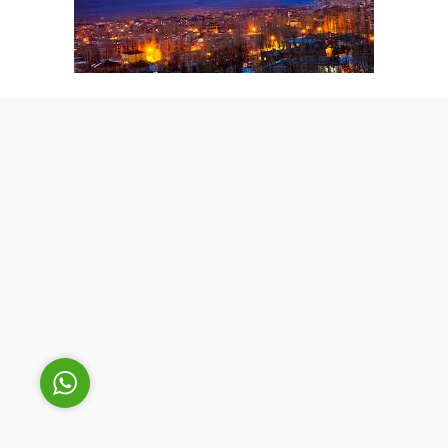
Cüneyt Bey
Cevap Yaz