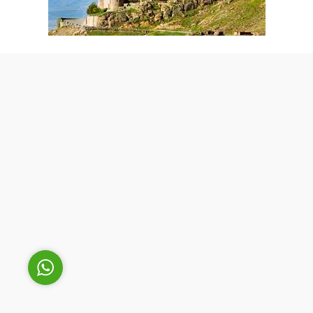
Cüneyt Bey
Cevap Yaz