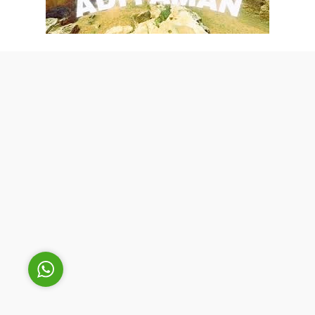
Cüneyt Bey
Cevap Yaz