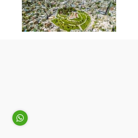
Cüneyt Bey
Cevap Yaz