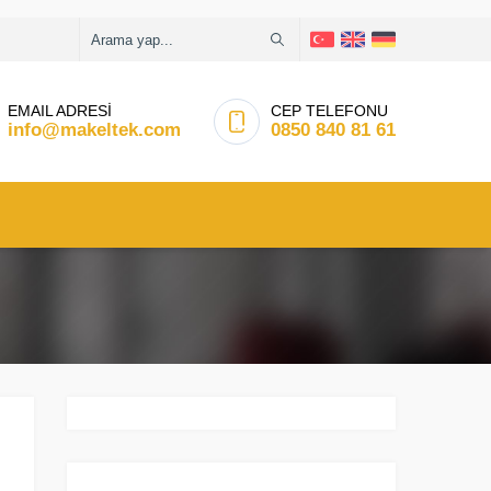
EMAIL ADRESİ
CEP TELEFONU
info@makeltek.com
0850 840 81 61