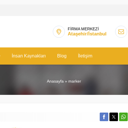
FİRMA MERKEZİ
Ataşehir/İstanbul
İnsan Kaynakları
Blog
İletişim
Anasayfa
»
marker